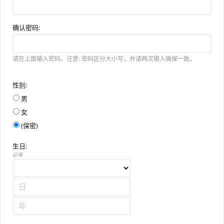
确认密码:
请在上面输入密码。注意: 密码区分大小写，并请两次输入确保一致。
性别:
男
女
(保密)
生日:
必填