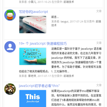
发表者:
小栗儿
,
2017-10-25
在分类中:
前端技术
写好你的JavaScript
文章
前言...
发表者:
laogui
,
2017-07-24
在分类中:
前端
技术
19+ 个 JavaScript 快速编程技巧
文章
这确实是一篇针对于基于 JavaScript 语言编
程的开发者必读的文章。在过去几年我学习
JavaScript 的时候，我写下了这篇文章，并
将其作为 JavaScript 快速编程技巧的一个重
要参考。为了有助于理解，针对常规写法我
也给出了相关的编程观点。 1. 三元操作符...
发表者:
蔡老师
,
2017-07-17
在分类中:
前端技术
JavaScript初学者必看“this”
文章
如果对JavaScript的关键字this理解不够深
刻，有时候会掉入意想不到的坑。在这里我
们总结了5条通用规则来帮助你判断this到
底指向什么。虽然没有囊括所有的情况，但