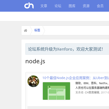
文章
论坛
图库
资源
会员
标签
论坛系统升级为Xenforo，欢迎大家测试！
node.js
10个最佳Node.js企业应用案例：从Uber到Li
微软、IBM、思科、Netfl
人员也可以在服务器端构建和
发表者:
CH首席编辑
,
2017-0